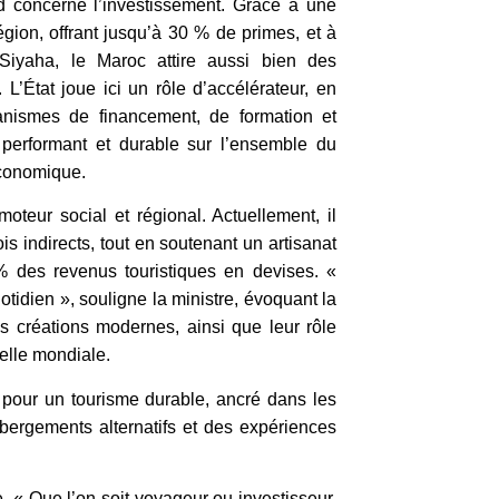
 concerne l’investissement. Grâce à une
égion, offrant jusqu’à 30 % de primes, et à
 Siyaha, le Maroc attire aussi bien des
L’État joue ici un rôle d’accélérateur, en
nismes de financement, de formation et
e performant et durable sur l’ensemble du
 économique.
teur social et régional. Actuellement, il
is indirects, tout en soutenant un artisanat
% des revenus touristiques en devises. «
quotidien », souligne la ministre, évoquant la
s créations modernes, ainsi que leur rôle
helle mondiale.
 pour un tourisme durable, ancré dans les
 hébergements alternatifs et des expériences
e. « Que l’on soit voyageur ou investisseur,