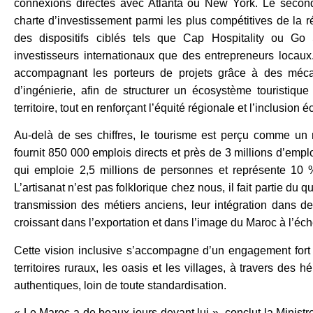
connexions directes avec Atlanta ou New York. Le second
charte d’investissement parmi les plus compétitives de la r
des dispositifs ciblés tels que Cap Hospitality ou Go
investisseurs internationaux que des entrepreneurs locaux. 
accompagnant les porteurs de projets grâce à des méca
d’ingénierie, afin de structurer un écosystème touristiqu
territoire, tout en renforçant l’équité régionale et l’inclusion
Au-delà de ses chiffres, le tourisme est perçu comme un mo
fournit 850 000 emplois directs et près de 3 millions d’emplo
qui emploie 2,5 millions de personnes et représente 10 
L’artisanat n’est pas folklorique chez nous, il fait partie du 
transmission des métiers anciens, leur intégration dans de
croissant dans l’exportation et dans l’image du Maroc à l’éc
Cette vision inclusive s’accompagne d’un engagement fort
territoires ruraux, les oasis et les villages, à travers des
authentiques, loin de toute standardisation.
« Le Maroc a de beaux jours devant lui », conclut la Ministr