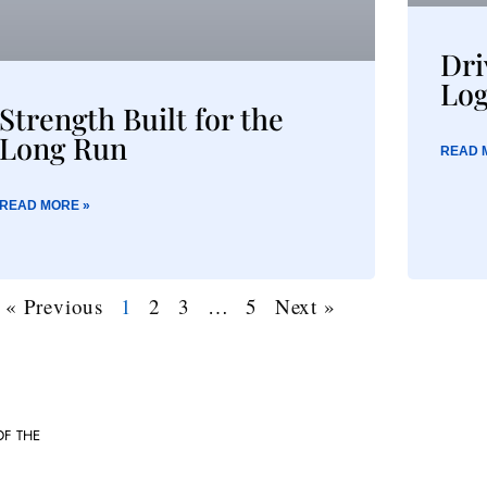
Dri
Log
Strength Built for the
Long Run
READ 
READ MORE »
« Previous
1
2
3
…
5
Next »
OF THE