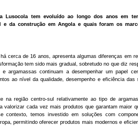
a Lusocola tem evoluído ao longo dos anos em te
al e da construção em Angola e quais foram os mar
, há cerca de 16 anos, apresenta algumas diferenças em r
sformação tem sido mais gradual, sobretudo no que diz res
ões e argamassas continuam a desempenhar um papel cen
tos ao nível da qualidade, desempenho e eficiência das 
e na região centro-sul relativamente ao tipo de argama
 valorizar cada vez mais produtos que garantam maior qu
se contexto, temos investido em soluções com compon
ropa, permitindo oferecer produtos mais modernos e eficie