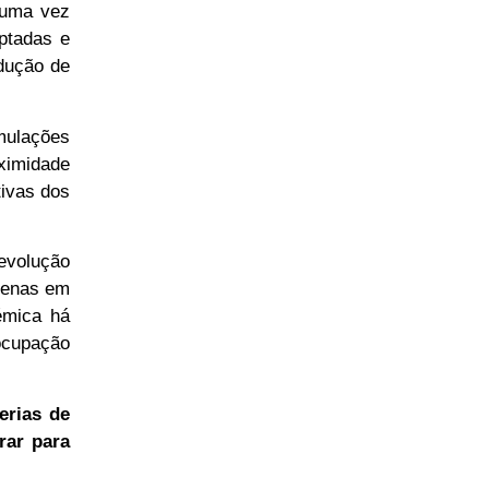
 uma vez
ptadas e
dução de
rmulações
oximidade
tivas dos
evolução
apenas em
émica há
ocupação
erias de
rar para