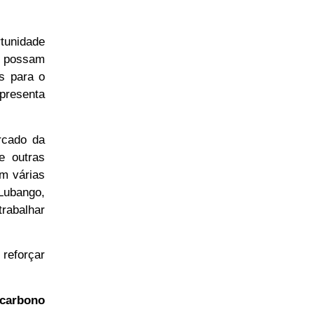
rtunidade
e possam
s para o
epresenta
rcado da
e outras
Em várias
Lubango,
rabalhar
reforçar
carbono