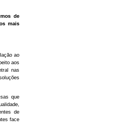
rmos de
cos mais
elação ao
peito aos
tral nas
soluções
ssas que
alidade,
entes de
ntes face