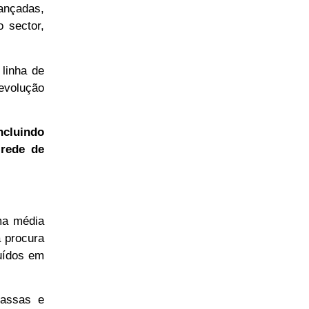
ançadas,
 sector,
linha de
evolução
ncluindo
 rede de
ma média
 procura
uídos em
massas e