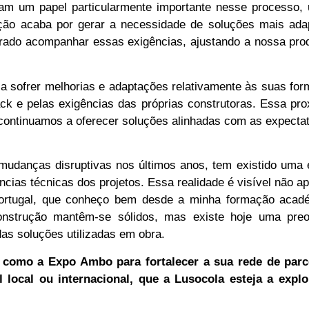
am um papel particularmente importante nesse processo,
ção acaba por gerar a necessidade de soluções mais ada
urado acompanhar essas exigências, ajustando a nossa pro
a sofrer melhorias e adaptações relativamente às suas fo
ack e pelas exigências das próprias construtoras. Essa pr
continuamos a oferecer soluções alinhadas com as expecta
udanças disruptivas nos últimos anos, tem existido uma 
ências técnicas dos projetos. Essa realidade é visível não 
rtugal, que conheço bem desde a minha formação acad
onstrução mantêm-se sólidos, mas existe hoje uma pre
as soluções utilizadas em obra.
o como a Expo Ambo para fortalecer a sua rede de parc
l local ou internacional, que a Lusocola esteja a explo