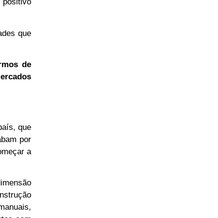
 positivo
dades que
ermos de
mercados
país, que
cabam por
omeçar a
dimensão
nstrução
manuais,