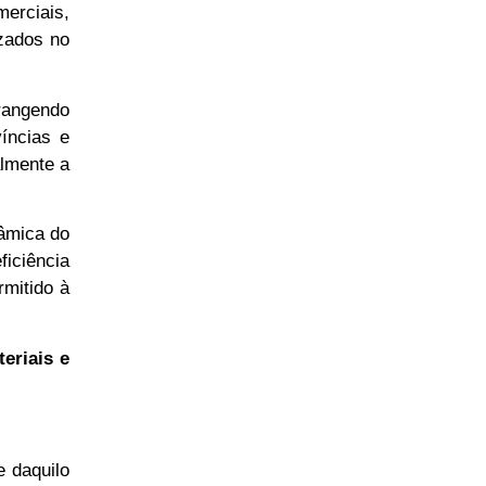
erciais,
izados no
rangendo
íncias e
almente a
nâmica do
ficiência
rmitido à
eriais e
 daquilo