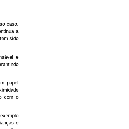
sso caso,
ntinua a
 tem sido
nsável e
rantindo
um papel
ximidade
do com o
m exemplo
rianças e